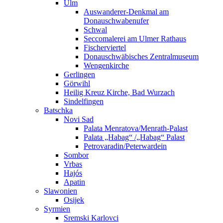
Ulm
Auswanderer-Denkmal am
Donauschwabenufer
Schwal
Seccomalerei am Ulmer Rathaus
Fischerviertel
Donauschwäbisches Zentralmuseum
Wengenkirche
Gerlingen
Görwihl
Heilig Kreuz Kirche, Bad Wurzach
Sindelfingen
Batschka
Novi Sad
Palata Menratova/Menrath-Palast
Palata „Habag“ /„Habag“ Palast
Petrovaradin/Peterwardein
Sombor
Vrbas
Hajós
Apatin
Slawonien
Osijek
Syrmien
Sremski Karlovci