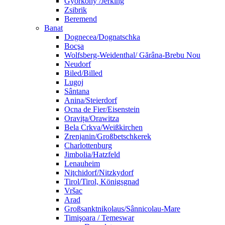
Györköny /Jerking
Zsibrik
Beremend
Banat
Dognecea/Dognatschka
Bocşa
Wolfsberg-Weidenthal/ Gărâna-Brebu Nou
Neudorf
Biled/Billed
Lugoj
Sântana
Anina/Steierdorf
Ocna de Fier/Eisenstein
Oravița/Orawitza
Bela Crkva/Weißkirchen
Zrenjanin/Großbetschkerek
Charlottenburg
Jimbolia/Hatzfeld
Lenauheim
Niţchidorf/Nitzkydorf
Tirol/Tirol, Königsgnad
Vršac
Arad
Großsanktnikolaus/Sânnicolau-Mare
Timişoara / Temeswar