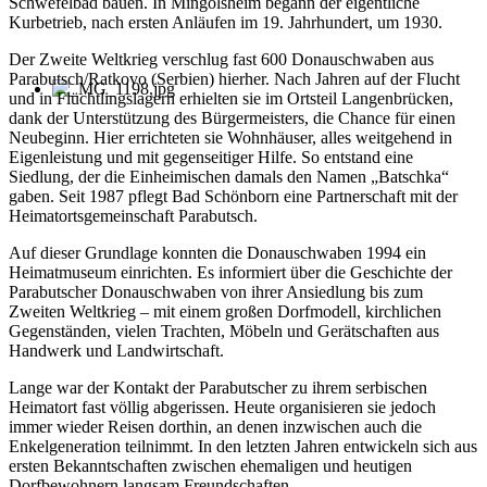
Schwefelbad bauen. In Mingolsheim begann der eigentliche
Kurbetrieb, nach ersten Anläufen im 19. Jahrhundert, um 1930.
Der Zweite Weltkrieg verschlug fast 600 Donauschwaben aus
Parabutsch/Ratkovo (Serbien) hierher. Nach Jahren auf der Flucht
und in Flüchtlingslagern erhielten sie im Ortsteil Langenbrücken,
dank der Unterstützung des Bürgermeisters, die Chance für einen
Neubeginn. Hier errichteten sie Wohnhäuser, alles weitgehend in
Eigenleistung und mit gegenseitiger Hilfe. So entstand eine
Siedlung, der die Einheimischen damals den Namen „Batschka“
gaben. Seit 1987 pflegt Bad Schönborn eine Partnerschaft mit der
Heimatortsgemeinschaft Parabutsch.
Auf dieser Grundlage konnten die Donauschwaben 1994 ein
Heimatmuseum einrichten. Es informiert über die Geschichte der
Parabutscher Donauschwaben von ihrer Ansiedlung bis zum
Zweiten Weltkrieg – mit einem großen Dorfmodell, kirchlichen
Gegenständen, vielen Trachten, Möbeln und Gerätschaften aus
Handwerk und Landwirtschaft.
Lange war der Kontakt der Parabutscher zu ihrem serbischen
Heimatort fast völlig abgerissen. Heute organisieren sie jedoch
immer wieder Reisen dorthin, an denen inzwischen auch die
Enkelgeneration teilnimmt. In den letzten Jahren entwickeln sich aus
ersten Bekanntschaften zwischen ehemaligen und heutigen
Dorfbewohnern langsam Freundschaften.