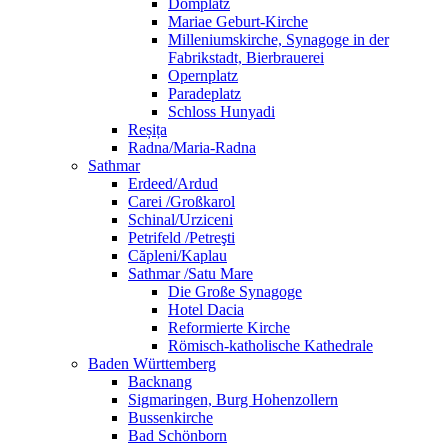
Domplatz
Mariae Geburt-Kirche
Milleniumskirche, Synagoge in der
Fabrikstadt, Bierbrauerei
Opernplatz
Paradeplatz
Schloss Hunyadi
Reșița
Radna/Maria-Radna
Sathmar
Erdeed/Ardud
Carei /Großkarol
Schinal/Urziceni
Petrifeld /Petreşti
Căpleni/Kaplau
Sathmar /Satu Mare
Die Große Synagoge
Hotel Dacia
Reformierte Kirche
Römisch-katholische Kathedrale
Baden Württemberg
Backnang
Sigmaringen, Burg Hohenzollern
Bussenkirche
Bad Schönborn