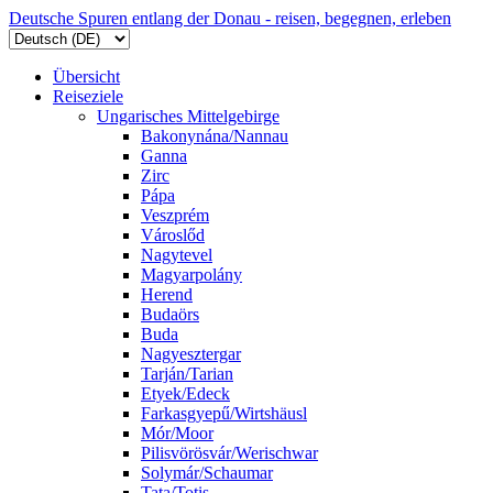
Deutsche Spuren entlang der Donau - reisen, begegnen, erleben
Übersicht
Reiseziele
Ungarisches Mittelgebirge
Bakonynána/Nannau
Ganna
Zirc
Pápa
Veszprém
Városlőd
Nagytevel
Magyarpolány
Herend
Budaörs
Buda
Nagyesztergar
Tarján/Tarian
Etyek/Edeck
Farkasgyepű/Wirtshäusl
Mór/Moor
Pilisvörösvár/Werischwar
Solymár/Schaumar
Tata/Totis