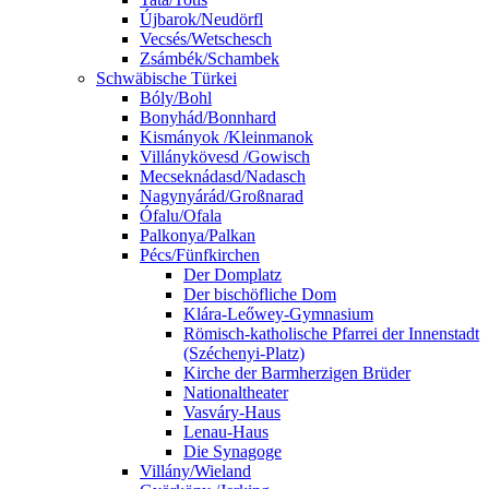
Újbarok/Neudörfl
Vecsés/Wetschesch
Zsámbék/Schambek
Schwäbische Türkei
Bóly/Bohl
Bonyhád/Bonnhard
Kismányok /Kleinmanok
Villánykövesd /Gowisch
Mecseknádasd/Nadasch
Nagynyárád/Großnarad
Ófalu/Ofala
Palkonya/Palkan
Pécs/Fünfkirchen
Der Domplatz
Der bischöfliche Dom
Klára-Leőwey-Gymnasium
Römisch-katholische Pfarrei der Innenstadt
(Széchenyi-Platz)
Kirche der Barmherzigen Brüder
Nationaltheater
Vasváry-Haus
Lenau-Haus
Die Synagoge
Villány/Wieland