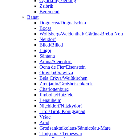
Györköny /Jerking
Zsibrik
Beremend
Banat
Dognecea/Dognatschka
Bocşa
Wolfsberg-Weidenthal/ Gărâna-Brebu Nou
Neudorf
Biled/Billed
Lugoj
Sântana
Anina/Steierdorf
Ocna de Fier/Eisenstein
Oravița/Orawitza
Bela Crkva/Weißkirchen
Zrenjanin/Großbetschkerek
Charlottenburg
Jimbolia/Hatzfeld
Lenauheim
Niţchidorf/Nitzkydorf
Tirol/Tirol, Königsgnad
Vršac
Arad
Großsanktnikolaus/Sânnicolau-Mare
Timişoara / Temeswar