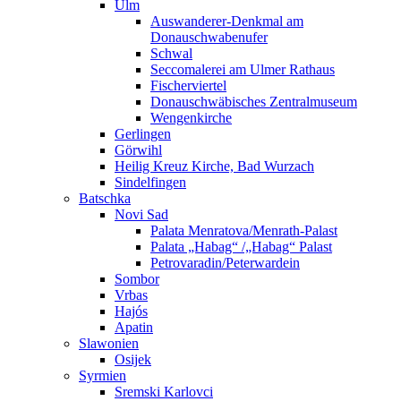
Ulm
Auswanderer-Denkmal am
Donauschwabenufer
Schwal
Seccomalerei am Ulmer Rathaus
Fischerviertel
Donauschwäbisches Zentralmuseum
Wengenkirche
Gerlingen
Görwihl
Heilig Kreuz Kirche, Bad Wurzach
Sindelfingen
Batschka
Novi Sad
Palata Menratova/Menrath-Palast
Palata „Habag“ /„Habag“ Palast
Petrovaradin/Peterwardein
Sombor
Vrbas
Hajós
Apatin
Slawonien
Osijek
Syrmien
Sremski Karlovci