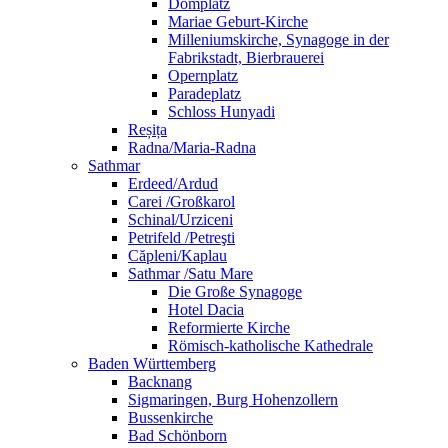
Domplatz
Mariae Geburt-Kirche
Milleniumskirche, Synagoge in der
Fabrikstadt, Bierbrauerei
Opernplatz
Paradeplatz
Schloss Hunyadi
Reșița
Radna/Maria-Radna
Sathmar
Erdeed/Ardud
Carei /Großkarol
Schinal/Urziceni
Petrifeld /Petreşti
Căpleni/Kaplau
Sathmar /Satu Mare
Die Große Synagoge
Hotel Dacia
Reformierte Kirche
Römisch-katholische Kathedrale
Baden Württemberg
Backnang
Sigmaringen, Burg Hohenzollern
Bussenkirche
Bad Schönborn