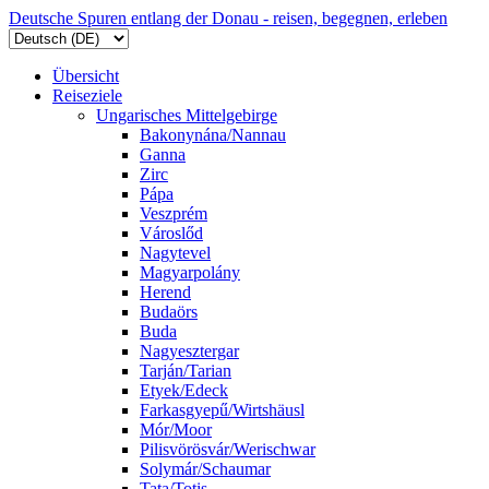
Deutsche Spuren entlang der Donau - reisen, begegnen, erleben
Übersicht
Reiseziele
Ungarisches Mittelgebirge
Bakonynána/Nannau
Ganna
Zirc
Pápa
Veszprém
Városlőd
Nagytevel
Magyarpolány
Herend
Budaörs
Buda
Nagyesztergar
Tarján/Tarian
Etyek/Edeck
Farkasgyepű/Wirtshäusl
Mór/Moor
Pilisvörösvár/Werischwar
Solymár/Schaumar
Tata/Totis