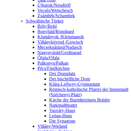
Újbarok/Neudörfl
Vecsés/Wetschesch
Zsámbék/Schambek
Schwäbische Türkei
Bóly/Bohl
Bonyhád/Bonnhard
Kismányok /Kleinmanok
Villánykövesd /Gowisch
Mecseknádasd/Nadasch
Nagynyárád/Großnarad
Ófalu/Ofala
Palkonya/Palkan
Pécs/Fünfkirchen
Der Domplatz
Der bischöfliche Dom
Klára-Leőwey-Gymnasium
Römisch-katholische Pfarrei der Innenstadt
(Széchenyi-Platz)
Kirche der Barmherzigen Brüder
Nationaltheater
Vasváry-Haus
Lenau-Haus
Die Synagoge
Villány/Wieland