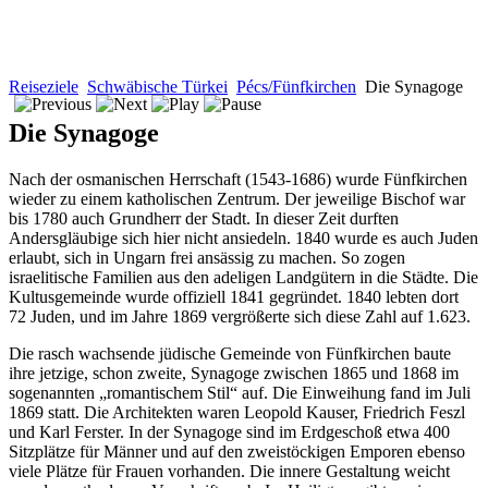
Reiseziele
Schwäbische Türkei
Pécs/Fünfkirchen
Die Synagoge
Die Synagoge
Nach der osmanischen Herrschaft (1543-1686) wurde Fünfkirchen
wieder zu einem katholischen Zentrum. Der jeweilige Bischof war
bis 1780 auch Grundherr der Stadt. In dieser Zeit durften
Andersgläubige sich hier nicht ansiedeln. 1840 wurde es auch Juden
erlaubt, sich in Ungarn frei ansässig zu machen. So zogen
israelitische Familien aus den adeligen Landgütern in die Städte. Die
Kultusgemeinde wurde offiziell 1841 gegründet. 1840 lebten dort
72 Juden, und im Jahre 1869 vergrößerte sich diese Zahl auf 1.623.
Die rasch wachsende jüdische Gemeinde von Fünfkirchen baute
ihre jetzige, schon zweite, Synagoge zwischen 1865 und 1868 im
sogenannten „romantischem Stil“ auf. Die Einweihung fand im Juli
1869 statt. Die Architekten waren Leopold Kauser, Friedrich Feszl
und Karl Ferster. In der Synagoge sind im Erdgeschoß etwa 400
Sitzplätze für Männer und auf den zweistöckigen Emporen ebenso
viele Plätze für Frauen vorhanden. Die innere Gestaltung weicht