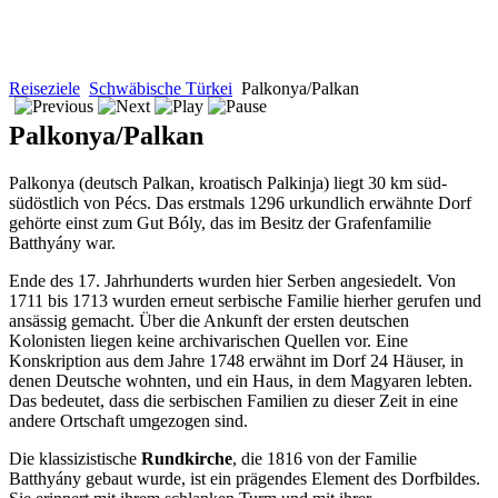
Reiseziele
Schwäbische Türkei
Palkonya/Palkan
Palkonya/Palkan
Palkonya (deutsch Palkan, kroatisch Palkinja) liegt 30 km süd-
südöstlich von Pécs. Das erstmals 1296 urkundlich erwähnte Dorf
gehörte einst zum Gut Bóly, das im Besitz der Grafenfamilie
Batthyány war.
Ende des 17. Jahrhunderts wurden hier Serben angesiedelt. Von
1711 bis 1713 wurden erneut serbische Familie hierher gerufen und
ansässig gemacht. Über die Ankunft der ersten deutschen
Kolonisten liegen keine archivarischen Quellen vor. Eine
Konskription aus dem Jahre 1748 erwähnt im Dorf 24 Häuser, in
denen Deutsche wohnten, und ein Haus, in dem Magyaren lebten.
Das bedeutet, dass die serbischen Familien zu dieser Zeit in eine
andere Ortschaft umgezogen sind.
Die klassizistische
Rundkirche
, die 1816 von der Familie
Batthyány gebaut wurde, ist ein prägendes Element des Dorfbildes.