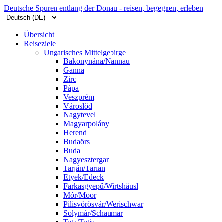
Deutsche Spuren entlang der Donau - reisen, begegnen, erleben
Übersicht
Reiseziele
Ungarisches Mittelgebirge
Bakonynána/Nannau
Ganna
Zirc
Pápa
Veszprém
Városlőd
Nagytevel
Magyarpolány
Herend
Budaörs
Buda
Nagyesztergar
Tarján/Tarian
Etyek/Edeck
Farkasgyepű/Wirtshäusl
Mór/Moor
Pilisvörösvár/Werischwar
Solymár/Schaumar
Tata/Totis