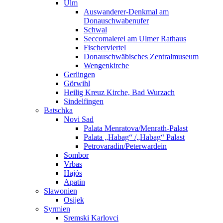
Ulm
Auswanderer-Denkmal am
Donauschwabenufer
Schwal
Seccomalerei am Ulmer Rathaus
Fischerviertel
Donauschwäbisches Zentralmuseum
Wengenkirche
Gerlingen
Görwihl
Heilig Kreuz Kirche, Bad Wurzach
Sindelfingen
Batschka
Novi Sad
Palata Menratova/Menrath-Palast
Palata „Habag“ /„Habag“ Palast
Petrovaradin/Peterwardein
Sombor
Vrbas
Hajós
Apatin
Slawonien
Osijek
Syrmien
Sremski Karlovci