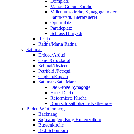
Domplatz
Mariae Geburt-Kirche
Milleniumskirche, Synagoge in der
Fabrikstadt, Bierbrauerei
Opernplatz
Paradeplatz
Schloss Hunyadi
Reșița
Radna/Maria-Radna
Sathmar
Erdeed/Ardud
Carei /Großkarol
Schinal/Urziceni
Petrifeld /Petreşti
Căpleni/Kaplau
Sathmar /Satu Mare
Die Große Synagoge
Hotel Dacia
Reformierte Kirche
Römisch-katholische Kathedrale
Baden Württemberg
Backnang
Sigmaringen, Burg Hohenzollern
Bussenkirche
Bad Schönborn