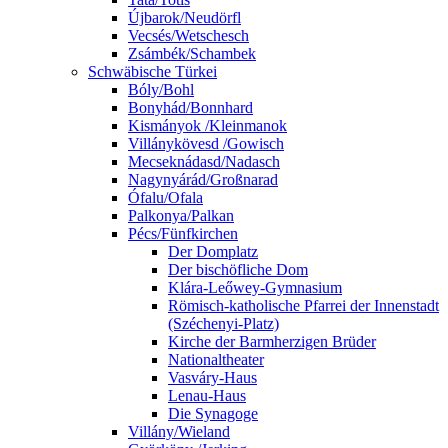
Újbarok/Neudörfl
Vecsés/Wetschesch
Zsámbék/Schambek
Schwäbische Türkei
Bóly/Bohl
Bonyhád/Bonnhard
Kismányok /Kleinmanok
Villánykövesd /Gowisch
Mecseknádasd/Nadasch
Nagynyárád/Großnarad
Ófalu/Ofala
Palkonya/Palkan
Pécs/Fünfkirchen
Der Domplatz
Der bischöfliche Dom
Klára-Leőwey-Gymnasium
Römisch-katholische Pfarrei der Innenstadt
(Széchenyi-Platz)
Kirche der Barmherzigen Brüder
Nationaltheater
Vasváry-Haus
Lenau-Haus
Die Synagoge
Villány/Wieland