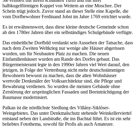
Sie erinnert mit ihrem schlanken Turm und mit ihrer
halbkugelförmigen Kuppel von Weitem an eine Moschee. Der
Schein trügt jedoch. Zuvor stand an dieser Stelle eine Kapelle, die
vom Dorfbewohner Ferdinand Jobst im Jahre 1769 errichtet wurde.
Es ist erwähnenswert, dass diese kleine deutsche Gemeinde schon
ab den 1780er Jahren über ein selbständiges Schulgebäude verfügte.
Das einheitliche Dorfbild verdankt sein Aussehen der Tatsache, dass
nach dem Zweiten Weltkrieg nur wenige alte Häuser abgerissen
wurden, um für Neubauten Platz zu machen. Die neuen
Einfamilienhäuser wurden am Rande des Dorfes gebaut. Das
Bürgermeisteramt legte in den 1990er Jahren viel Wert darauf, den
jetzigen, in Folge der Vertreibung nicht mehr deutschstämmigen
Bewohnern bewusst zu machen, dass die alten Wohnhäuser
wertvolle Denkmäler der Volksarchitektur sind, die Pflege und
Bewahrung verdienen. So wurden die meisten Gebäude ohne
Zerstörung der ursprünglichen Fassaden und Beeinträchtigung der
Baumasse modernisiert.
Palkan ist die nördlichste Siedlung des Villány-Siklóser-
Weingebietes. Das unter Denkmalschutz stehende Weinkellerviertel
entstand neben der Landstraße, die ins Bachtal führt. Es ist ein sehr
beliebtes Fotothema, sowohl für Profis als auch Amateure.