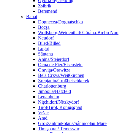
Györköny /Jerking
Zsibrik
Beremend
Banat
Dognecea/Dognatschka
Bocşa
Wolfsberg-Weidenthal/ Gărâna-Brebu Nou
Neudorf
Biled/Billed
Lugoj
Sântana
Anina/Steierdorf
Ocna de Fier/Eisenstein
Oravița/Orawitza
Bela Crkva/Weißkirchen
Zrenjanin/Großbetschkerek
Charlottenburg
Jimbolia/Hatzfeld
Lenauheim
Niţchidorf/Nitzkydorf
Tirol/Tirol, Königsgnad
Vršac
Arad
Großsanktnikolaus/Sânnicolau-Mare
Timişoara / Temeswar