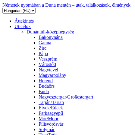
Németek nyomában a Duna mentén – utak, találkozások, élmények
Áttekintés
Uticélok
Dunántúli-középhegység
Bakonynána
Ganna
Zirc
Pápa
Veszprém
Városlőd
Nagytevel
Magyarpolány
Herend
Budaörs
Buda
Nagyesztergar/Großestergart
Tarján/Tarian
Etyek/Edeck
Farkasgyepű
Mór/Moor
Pilisvörösvár
Solymár
Tata/Totis