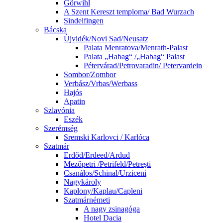
Görwihl
A Szent Kereszt temploma/ Bad Wurzach
Sindelfingen
Bácska
Ùjvidék/Novi Sad/Neusatz
Palata Menratova/Menrath-Palast
Palata „Habag“ /„Habag“ Palast
Pétervárad/Petrovaradin/ Petervardein
Sombor/Zombor
Verbász/Vrbas/Werbass
Hajós
Apatin
Szlavónia
Eszék
Szerémség
Sremski Karlovci / Karlóca
Szatmár
Erdőd/Erdeed/Ardud
Mezőpetri /Petrifeld/Petreşti
Csanálos/Schinal/Urziceni
Nagykároly
Kaplony/Kaplau/Capleni
Szatmárnémeti
A nagy zsinagóga
Hotel Dacia