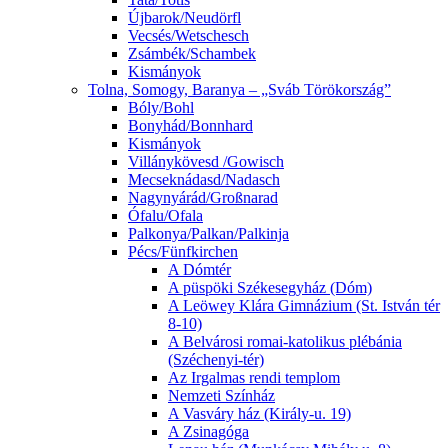
Újbarok/Neudörfl
Vecsés/Wetschesch
Zsámbék/Schambek
Kismányok
Tolna, Somogy, Baranya – „Sváb Törökország”
Bóly/Bohl
Bonyhád/Bonnhard
Kismányok
Villánykövesd /Gowisch
Mecseknádasd/Nadasch
Nagynyárád/Großnarad
Ófalu/Ofala
Palkonya/Palkan/Palkinja
Pécs/Fünfkirchen
A Dómtér
A püspöki Székesegyház (Dóm)
A Leöwey Klára Gimnázium (St. István tér
8-10)
A Belvárosi romai-katolikus plébánia
(Széchenyi-tér)
Az Irgalmas rendi templom
Nemzeti Színház
A Vasváry ház (Király-u. 19)
A Zsinagóga