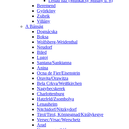
Lenau ház (Munkácsy Mihály u. 8)
Beremend
Györköny
Zsibrik
Villány
A Bánság
Dognácska
Boksa
Wolfsberg-Weidenthal
Neudorf
Biled
Lugoj
Santana/Sanktanna
Anina
Ocna de Fier/Eisenstein
Oravița/Orawitza
Bela Crkva/Weißkirchen
Nagybecskerek
Charlottenburg
Hatzfeld/Zsombolya
Lenauheim
Niţchidorf/Nitzkydorf
Tirol/Tirol, Königsgnad/Királykegye
Versec/Vrsac/Werschetz
Arad