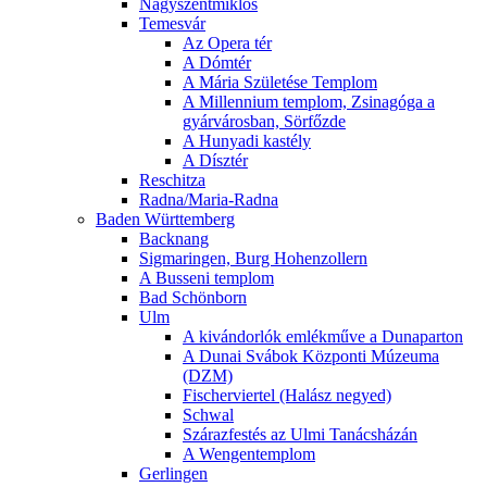
Nagyszentmiklós
Temesvár
Az Opera tér
A Dómtér
A Mária Születése Templom
A Millennium templom, Zsinagóga a
gyárvárosban, Sörfőzde
A Hunyadi kastély
A Dísztér
Reschitza
Radna/Maria-Radna
Baden Württemberg
Backnang
Sigmaringen, Burg Hohenzollern
A Busseni templom
Bad Schönborn
Ulm
A kivándorlók emlékműve a Dunaparton
A Dunai Svábok Központi Múzeuma
(DZM)
Fischerviertel (Halász negyed)
Schwal
Szárazfestés az Ulmi Tanácsházán
A Wengentemplom
Gerlingen