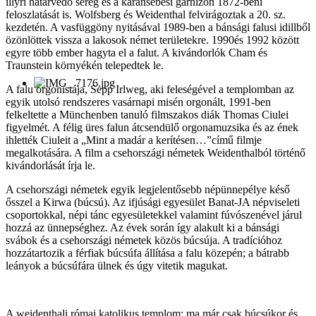
illyri határvédő sereg és a karansebesi garnizon 1872-beni
feloszlatását is. Wolfsberg és Weidenthal felvirágoztak a 20. sz.
kezdetén. A vasfüggöny nyitásával 1989-ben a bánsági falusi idillből
özönlöttek vissza a lakosok német területekre. 1990és 1992 között
egyre több ember hagyta el a falut. A kivándorlók Cham és
Traunstein környékén telepedtek le.
A falu orgonistája, Sepp Irlweg, aki feleségével a templomban az
egyik utolsó rendszeres vasárnapi misén orgonált, 1991-ben
felkeltette a Münchenben tanuló filmszakos diák Thomas Ciulei
figyelmét. A félig üres falun átcsendülő orgonamuzsika és az ének
ihlették Ciuleit a „Mint a madár a kerítésen…”című filmje
megalkotására. A film a csehországi németek Weidenthalból történő
kivándorlását írja le.
A csehországi németek egyik legjelentősebb népünnepélye késő
ősszel a Kirwa (búcsú). Az ifjúsági egyesület Banat-JA népviseleti
csoportokkal, népi tánc egyesületekkel valamint fúvószenével járul
hozzá az ünnepséghez. Az évek során így alakult ki a bánsági
svábok és a csehországi németek közös búcsúja. A tradícióhoz
hozzátartozik a férfiak búcsúfa állítása a falu közepén; a bátrabb
leányok a búcsúfára ülnek és úgy vitetik magukat.
A weidenthali római katolikus templom: ma már csak búcsúkor és