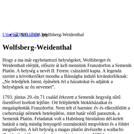
Uticélok
A Bánság
Wolfsberg-Weidenthal
Wolfsberg-Weidenthal
Hogy a ma már egybetartozó helységeket, Wolfsberget és
Weidenthalt elérjük, először át kell mennünk Franzdorfon a Semenik
Platón. A helység a nevét II. Ferenc császártól kapta. A legenda
szerint a következőket mondta a Bánságba induló kivándorlóknak:
„Ne feledjétek Istent, építsétek fel a házaitokat és adjátok a
helységnek az én nevemet”.
1793. június 29.-én 71 család érkezett a Semenik hegység sűrű
őserdővel borított lejtőire. Ott felépítették blokkházaikat és
megalapították Franzdorfot. Nem telt el harminc év és elkezdődött a
csehországi németek betelepítése, mint határ védő parasztok, a
Semenik Platón. Feladatuk volt a Habsburg birodalom dél-keleti
határát a még mindig fenyegető oszmánoktól megvédeni és a földet
megművelni. A két helység a magas platón átvészelte a wallachi-