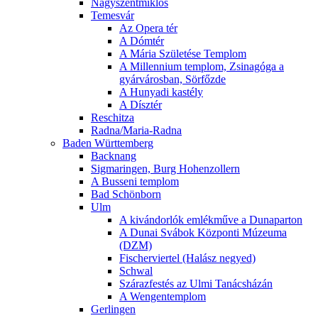
Nagyszentmiklós
Temesvár
Az Opera tér
A Dómtér
A Mária Születése Templom
A Millennium templom, Zsinagóga a
gyárvárosban, Sörfőzde
A Hunyadi kastély
A Dísztér
Reschitza
Radna/Maria-Radna
Baden Württemberg
Backnang
Sigmaringen, Burg Hohenzollern
A Busseni templom
Bad Schönborn
Ulm
A kivándorlók emlékműve a Dunaparton
A Dunai Svábok Központi Múzeuma
(DZM)
Fischerviertel (Halász negyed)
Schwal
Szárazfestés az Ulmi Tanácsházán
A Wengentemplom
Gerlingen