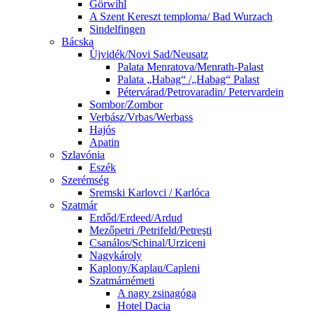
Görwihl
A Szent Kereszt temploma/ Bad Wurzach
Sindelfingen
Bácska
Ùjvidék/Novi Sad/Neusatz
Palata Menratova/Menrath-Palast
Palata „Habag“ /„Habag“ Palast
Pétervárad/Petrovaradin/ Petervardein
Sombor/Zombor
Verbász/Vrbas/Werbass
Hajós
Apatin
Szlavónia
Eszék
Szerémség
Sremski Karlovci / Karlóca
Szatmár
Erdőd/Erdeed/Ardud
Mezőpetri /Petrifeld/Petreşti
Csanálos/Schinal/Urziceni
Nagykároly
Kaplony/Kaplau/Capleni
Szatmárnémeti
A nagy zsinagóga
Hotel Dacia