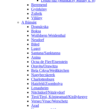
Lenau ház (Munkácsy Mihály u. 8)
Beremend
Györköny
Zsibrik
Villány
A Bánság
Dognácska
Boksa
Wolfsberg-Weidenthal
Neudorf
Biled
Lugoj
Santana/Sanktanna
Anina
Ocna de Fier/Eisenstein
Oravița/Orawitza
Bela Crkva/Weißkirchen
Nagybecskerek
Charlottenburg
Hatzfeld/Zsombolya
Lenauheim
Niţchidorf/Nitzkydorf
Tirol/Tirol, Königsgnad/Királykegye
Versec/Vrsac/Werschetz
Arad