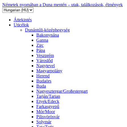
Németek nyomában a Duna mentén – utak, találkozások, élmények
Áttekintés
Uticélok
Dunántúli-középhegység
Bakonynána
Ganna
Zirc
Pápa
Veszprém
Városlőd
Nagytevel
Magyarpolány
Herend
Budaörs
Buda
Nagyesztergar/Großestergart
Tarján/Tarian
Etyek/Edeck
Farkasgyepű
Mór/Moor
Pilisvörösvár
Solymár
Tata/Totis