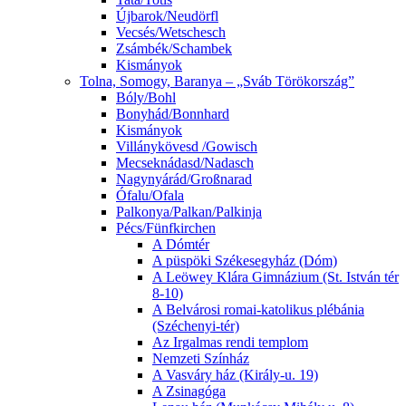
Újbarok/Neudörfl
Vecsés/Wetschesch
Zsámbék/Schambek
Kismányok
Tolna, Somogy, Baranya – „Sváb Törökország”
Bóly/Bohl
Bonyhád/Bonnhard
Kismányok
Villánykövesd /Gowisch
Mecseknádasd/Nadasch
Nagynyárád/Großnarad
Ófalu/Ofala
Palkonya/Palkan/Palkinja
Pécs/Fünfkirchen
A Dómtér
A püspöki Székesegyház (Dóm)
A Leöwey Klára Gimnázium (St. István tér
8-10)
A Belvárosi romai-katolikus plébánia
(Széchenyi-tér)
Az Irgalmas rendi templom
Nemzeti Színház
A Vasváry ház (Király-u. 19)
A Zsinagóga