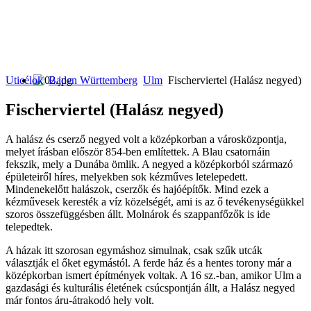
Uticélok
Baden Württemberg
Ulm
Fischerviertel (Halász negyed)
Fischerviertel (Halász negyed)
A halász és cserző negyed volt a középkorban a városközpontja,
melyet írásban először 854-ben említettek. A Blau csatornáin
fekszik, mely a Dunába ömlik. A negyed a középkorból származó
épületeiről híres, melyekben sok kézműves letelepedett.
Mindenekelőtt halászok, cserzők és hajóépítők. Mind ezek a
kézművesek keresték a víz közelségét, ami is az ő tevékenységükkel
szoros összefüggésben állt. Molnárok és szappanfőzők is ide
telepedtek.
A házak itt szorosan egymáshoz simulnak, csak szűk utcák
választják el őket egymástól. A ferde ház és a hentes torony már a
középkorban ismert építmények voltak. A 16 sz.-ban, amikor Ulm a
gazdasági és kulturális életének csúcspontján állt, a Halász negyed
már fontos áru-átrakodó hely volt.