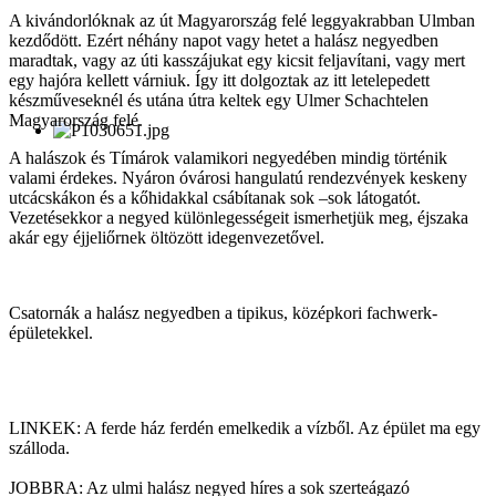
A kivándorlóknak az út Magyarország felé leggyakrabban Ulmban
kezdődött. Ezért néhány napot vagy hetet a halász negyedben
maradtak, vagy az úti kasszájukat egy kicsit feljavítani, vagy mert
egy hajóra kellett várniuk. Így itt dolgoztak az itt letelepedett
készműveseknél és utána útra keltek egy Ulmer Schachtelen
Magyarország felé.
A halászok és Tímárok valamikori negyedében mindig történik
valami érdekes. Nyáron óvárosi hangulatú rendezvények keskeny
utcácskákon és a kőhidakkal csábítanak sok –sok látogatót.
Vezetésekkor a negyed különlegességeit ismerhetjük meg, éjszaka
akár egy éjjeliőrnek öltözött idegenvezetővel.
Csatornák a halász negyedben a tipikus, középkori fachwerk-
épületekkel.
LINKEK: A ferde ház ferdén emelkedik a vízből. Az épület ma egy
szálloda.
JOBBRA: Az ulmi halász negyed híres a sok szerteágazó