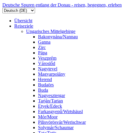
Deutsche Spuren entlang der Donau - reisen, begegnen, erleben
Übersicht
Reiseziele
Ungarisches Mittelgebirge
Bakonynána/Nannau
Ganna
Zirc
Pápa
Veszprém
Városlőd
Nagytevel
Magyarpolány
Herend
Budaörs
Buda
Nagyesztergar
Tarján/Tarian
Etyek/Edeck
Farkasgyepű/Wirtshäusl
Mór/Moor
Pilisvörösvár/Werischwar
Solymár/Schaumar
Tata/Totis