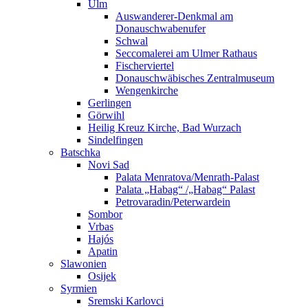
Ulm
Auswanderer-Denkmal am
Donauschwabenufer
Schwal
Seccomalerei am Ulmer Rathaus
Fischerviertel
Donauschwäbisches Zentralmuseum
Wengenkirche
Gerlingen
Görwihl
Heilig Kreuz Kirche, Bad Wurzach
Sindelfingen
Batschka
Novi Sad
Palata Menratova/Menrath-Palast
Palata „Habag“ /„Habag“ Palast
Petrovaradin/Peterwardein
Sombor
Vrbas
Hajós
Apatin
Slawonien
Osijek
Syrmien
Sremski Karlovci