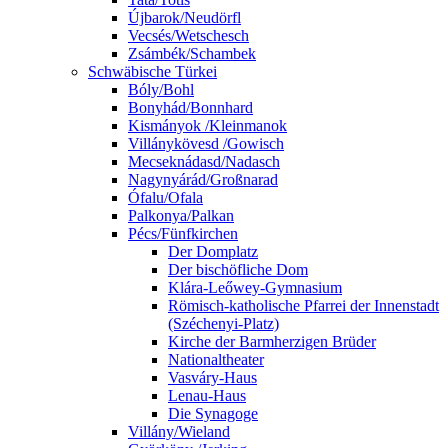
Újbarok/Neudörfl
Vecsés/Wetschesch
Zsámbék/Schambek
Schwäbische Türkei
Bóly/Bohl
Bonyhád/Bonnhard
Kismányok /Kleinmanok
Villánykövesd /Gowisch
Mecseknádasd/Nadasch
Nagynyárád/Großnarad
Ófalu/Ofala
Palkonya/Palkan
Pécs/Fünfkirchen
Der Domplatz
Der bischöfliche Dom
Klára-Leőwey-Gymnasium
Römisch-katholische Pfarrei der Innenstadt
(Széchenyi-Platz)
Kirche der Barmherzigen Brüder
Nationaltheater
Vasváry-Haus
Lenau-Haus
Die Synagoge
Villány/Wieland