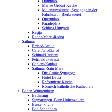
Domplatz
Mariae Geburt-Kirche
Milleniumskirche, Synagoge in der
Fabrikstadt, Bierbrauerei
Opernplatz
Paradeplatz
Schloss Hunyadi
Reșița
Radna/Maria-Radna
Sathmar
Erdeed/Ardud
Carei /Großkarol
Schinal/Urziceni
Petrifeld /Petreşti
Căpleni/Kaplau
Sathmar /Satu Mare
Die Große Synagoge
Hotel Dacia
Reformierte Kirche
Römisch-katholische Kathedrale
Baden Württemberg
Backnang
Sigmaringen, Burg Hohenzollern
Bussenkirche
Bad Schönborn