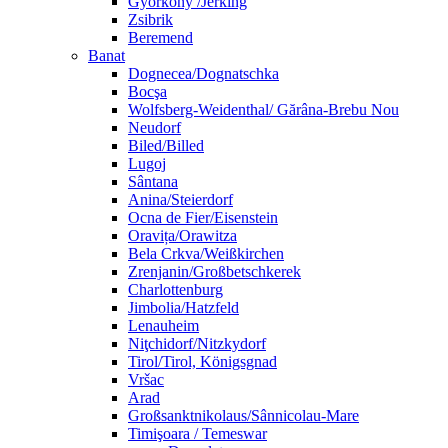
Györköny /Jerking
Zsibrik
Beremend
Banat
Dognecea/Dognatschka
Bocşa
Wolfsberg-Weidenthal/ Gărâna-Brebu Nou
Neudorf
Biled/Billed
Lugoj
Sântana
Anina/Steierdorf
Ocna de Fier/Eisenstein
Oravița/Orawitza
Bela Crkva/Weißkirchen
Zrenjanin/Großbetschkerek
Charlottenburg
Jimbolia/Hatzfeld
Lenauheim
Niţchidorf/Nitzkydorf
Tirol/Tirol, Königsgnad
Vršac
Arad
Großsanktnikolaus/Sânnicolau-Mare
Timişoara / Temeswar