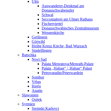
Ulm
Auswanderer-Denkmal am
Donauschwabenufer
Schwal
Seccomalerei am Ulmer Rathaus
Fischerviertel
Donauschwäbisches Zentralmuseum
Wengenkirche
Gerlingen
Görwihl
Heilig Kreuz Kirche, Bad Wurzach
Sindelfingen
Batschka
Novi Sad
Palata Menratova/Menrath-Palast
Palata „Habag“ /„Habag“ Palast
Petrovaradin/Peterwardein
Sombor
Vrbas
Hajós
Apatin
Slawonien
Osijek
Syrmien
Sremski Karlovci