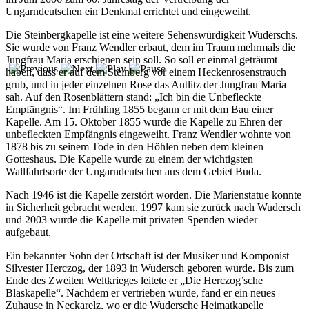
Ungarndeutschen ein Denkmal errichtet und eingeweiht.
Die Steinbergkapelle ist eine weitere Sehenswürdigkeit Wuderschs.
Sie wurde von Franz Wendler erbaut, dem im Traum mehrmals die
Jungfrau Maria erschienen sein soll. So soll er einmal geträumt
haben, dass er auf dem Steinberg vor einem Heckenrosenstrauch
grub, und in jeder einzelnen Rose das Antlitz der Jungfrau Maria
sah. Auf den Rosenblättern stand: „Ich bin die Unbefleckte
Empfängnis“. Im Frühling 1855 begann er mit dem Bau einer
Kapelle. Am 15. Oktober 1855 wurde die Kapelle zu Ehren der
unbefleckten Empfängnis eingeweiht. Franz Wendler wohnte von
1878 bis zu seinem Tode in den Höhlen neben dem kleinen
Gotteshaus. Die Kapelle wurde zu einem der wichtigsten
Wallfahrtsorte der Ungarndeutschen aus dem Gebiet Buda.
Nach 1946 ist die Kapelle zerstört worden. Die Marienstatue konnte
in Sicherheit gebracht werden. 1997 kam sie zurück nach Wudersch
und 2003 wurde die Kapelle mit privaten Spenden wieder
aufgebaut.
Ein bekannter Sohn der Ortschaft ist der Musiker und Komponist
Silvester Herczog, der 1893 in Wudersch geboren wurde. Bis zum
Ende des Zweiten Weltkrieges leitete er „Die Herczog’sche
Blaskapelle“. Nachdem er vertrieben wurde, fand er ein neues
Zuhause in Neckarelz, wo er die Wudersche Heimatkapelle