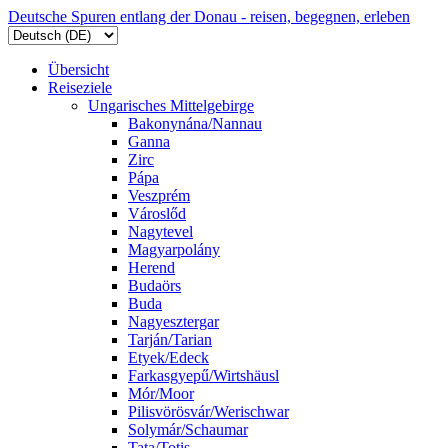
Deutsche Spuren entlang der Donau - reisen, begegnen, erleben
Übersicht
Reiseziele
Ungarisches Mittelgebirge
Bakonynána/Nannau
Ganna
Zirc
Pápa
Veszprém
Városlőd
Nagytevel
Magyarpolány
Herend
Budaörs
Buda
Nagyesztergar
Tarján/Tarian
Etyek/Edeck
Farkasgyepű/Wirtshäusl
Mór/Moor
Pilisvörösvár/Werischwar
Solymár/Schaumar
Tata/Totis