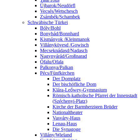
Újbarok/Neudörfl
Vecsés/Wetschesch
Zsámbék/Schambek
Schwäbische Türkei
Bóly/Bohl
Bonyhád/Bonnhard
Kismányok /Kleinmanok
Villánykövesd /Gowisch
Mecseknádasd/Nadasch
Nagynyárád/Großnarad
Ófalu/Ofala
Palkonya/Palkan
Pécs/Fünfkirchen
Der Domplatz
Der bischöfliche Dom
Klára-Leőwey-Gymnasium
Römisch-katholische Pfarrei der Innenstadt
(Széchenyi-Platz)
Kirche der Barmherzigen Brüder
Nationaltheater
Vasváry-Haus
Lenau-Haus
Die Synagoge
Villány/Wieland