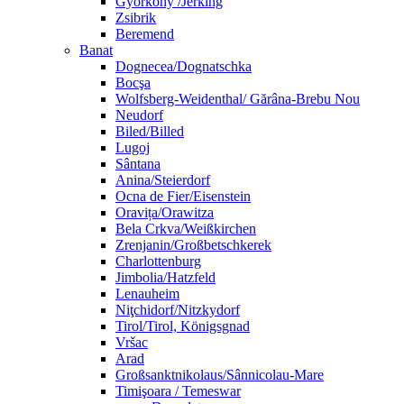
Györköny /Jerking
Zsibrik
Beremend
Banat
Dognecea/Dognatschka
Bocşa
Wolfsberg-Weidenthal/ Gărâna-Brebu Nou
Neudorf
Biled/Billed
Lugoj
Sântana
Anina/Steierdorf
Ocna de Fier/Eisenstein
Oravița/Orawitza
Bela Crkva/Weißkirchen
Zrenjanin/Großbetschkerek
Charlottenburg
Jimbolia/Hatzfeld
Lenauheim
Niţchidorf/Nitzkydorf
Tirol/Tirol, Königsgnad
Vršac
Arad
Großsanktnikolaus/Sânnicolau-Mare
Timişoara / Temeswar