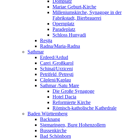
Domplatz
Mariae Geburt-Kirche
Milleniumskirche, Synagoge in der
Fabrikstadt, Bierbrauerei
Opernplatz
Paradeplatz
Schloss Hunyadi
Reșița
Radna/Maria-Radna
Sathmar
Erdeed/Ardud
Carei /Großkarol
Schinal/Urziceni
Petrifeld /Petreşti
Căpleni/Kaplau
Sathmar /Satu Mare
Die Große Synagoge
Hotel Dacia
Reformierte Kirche
Römisch-katholische Kathedrale
Baden Württemberg
Backnang
Sigmaringen, Burg Hohenzollern
Bussenkirche
Bad Schönborn