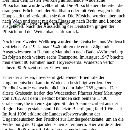
Der nach dem Ersten Weltkrieg aufblühende Wudersche
Pfirsichanbau wurde weltberühmt. Die Pfirsichbauern lieferten die
orangenen Früchte mit der Stadtbahn oder mit Federwagen in die
Hauptstadt und verkauften sie dort. Die Pfirsiche wurden aber auch
nach Wien und sogar mit dem Flugzeug nach Berlin und London
ausgeliefert. Nach der Aussiedlung der Deutschen gingen der
Pfirsich- und der Weinanbau stark zurück.
Nach dem Zweiten Weltkrieg wurden die Deutschen aus Wudersch
vertrieben. Am 19. Januar 1946 fuhren die ersten Züge mit
Ausgewiesenen in Richtung Mannheim nach Baden-Württemberg.
Es folgten noch weitere sechs Transporte. Im August 1947 brachte
man erneut 80 Familien nach Hoyerswerda. Wudersch verlor
nahezu 90 Prozent seiner Einwohner.
Einer der ältesten, unversehrt gebliebenen Friedhöfe der
Ungarndeutschen kann in Wudersch besichtigt werden. Der
Friedhof wurde wahrscheinlich ab dem Jahr 1755 genutzt. Der
älteste Grabstein ist der, des Wuderschen Pfarrers Josef Mertinger
von 1782. Auf dem Friedhof befinden sich beinahe 1.400
Grabsteine, die im einzigartigen Stil der Steinmetzarbeit aus der
Region Buda gestaltet sind. Die letzte Beerdigung fand 1956 statt.
Im Juni 1996 erklärte die Landesselbstverwaltung der
Ungarndeutschen den Friedhof zur Landesgedenkstätte, um an die
Vertreibung der Ungarndeutschen zu erinnern. Hier wurde zudem
im Juni 2006 zum 60. Jahrestag der Vertreibung der